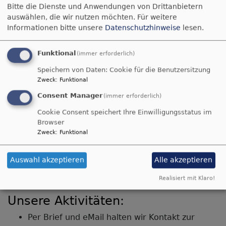
2005
Bitte die Dienste und Anwendungen von Drittanbietern
auswählen, die wir nutzen möchten.
Für weitere
Informationen bitte unsere
Datenschutzhinweise
lesen.
Funktional
(immer erforderlich)
Speichern von Daten: Cookie für die Benutzersitzung
Zweck
:
Funktional
Consent Manager
(immer erforderlich)
Cookie Consent speichert Ihre Einwilligungsstatus im
Browser
Bildrechte
Jesuskirche
Zweck
:
Funktional
Laufen
Partnerschaftsbeauftragte(r):
Auswahl akzeptieren
Alle akzeptieren
derzeit leider nicht besetzt
Realisiert mit Klaro!
Unsere Aktivitäten:
Per Brief und eMail halten wir Kontakt zur