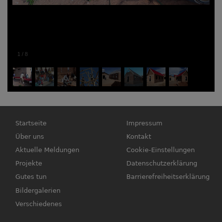
1
/
8
Hauptnavigation
Fußbereichsmenü
Startseite
Impressum
Über uns
Kontakt
Aktuelle Meldungen
Cookie-Einstellungen
Projekte
Datenschutzerklärung
Gutes tun
Barrierefreiheitserklärung
Bildergalerien
Verschiedenes
Benutzermenü