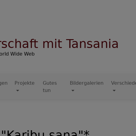
rschaft mit Tansania
orld Wide Web
gen
Projekte
Gutes
Bildergalerien
Verschied
tun
 "Karibu sana"*