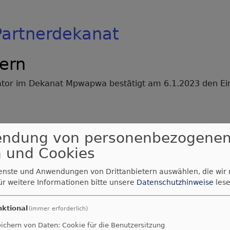
Partnerdekanat
ern
nator im Dekanat Mpwapwa bestätigt am 6.1.2023 den E
endung von personenbezogene
 und Cookies
ienste und Anwendungen von Drittanbietern auswählen, die wir
anats-Synode am 19.11.202
ür weitere Informationen bitte unsere
Datenschutzhinweise
lese
nktional
sionspfarrer Dr. Josef Höglauer einen kurzen Bericht üb
(immer erforderlich)
ichern von Daten: Cookie für die Benutzersitzung