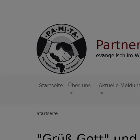
Direkt
zum
Inhalt
Partne
evangelisch im W
Startseite
Über uns
Aktuelle Meldun
Hauptnavigation
Startseite
"Grüß Gott" und