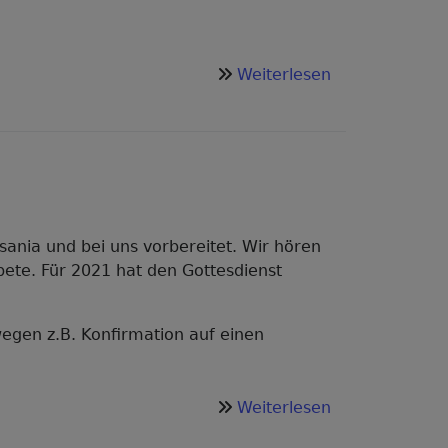
über
Weiterlesen
Einweihung
der
Kirche
in
Hembahemba
sania und bei uns vorbereitet. Wir hören
ebete. Für 2021 hat den Gottesdienst
wegen z.B. Konfirmation auf einen
über
Weiterlesen
Partnerschafts