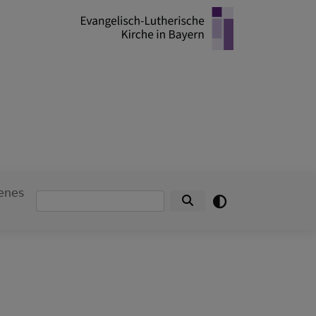
enes
Suche