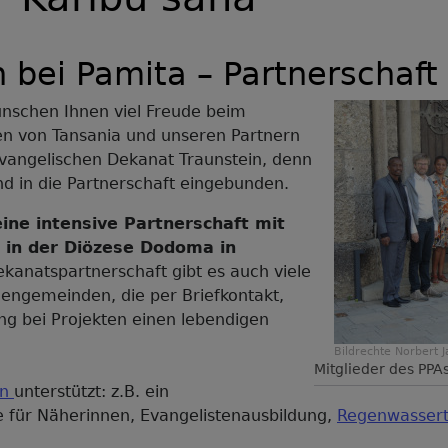
 bei Pamita – Partnerschaft
nschen Ihnen viel Freude beim
len von Tansania und unseren Partnern
evangelischen Dekanat Traunstein, denn
d in die Partnerschaft eingebunden.
ine intensive Partnerschaft mit
in der Diözese Dodoma in
anatspartnerschaft gibt es auch viele
hengemeinden, die per Briefkontakt,
g bei Projekten einen lebendigen
Bildrechte
Norbert 
Mitglieder des PPA
en
unterstützt: z.B. ein
e für Näherinnen, Evangelistenausbildung,
Regenwasser