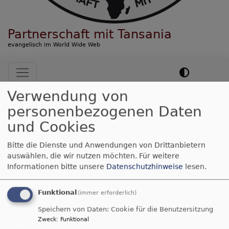
Partnerschaft mit Tansania
evangelisch im World Wide Web
Hauptnavigation
Verwendung von
Startseite
Sekundarschule
personenbezogenen Daten
und Cookies
Sekundarschule
Bitte die Dienste und Anwendungen von Drittanbietern
auswählen, die wir nutzen möchten.
Für weitere
Informationen bitte unsere
Datenschutzhinweise
lesen.
Schüler*innen-
Funktional
(immer erforderlich)
Stipendienfonds
Speichern von Daten: Cookie für die Benutzersitzung
Zweck
:
Funktional